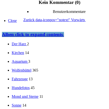
Kein Kommentar (0)
Benutzerkommentare
Zurück
data-iconpos="notext"
Vorwärts
Close
Alben
click to expand contents
Der Harz
2
Kirchen
14
Aquarium
3
Wolfenbüttel
365
Fahrzeuge
13
Hundefotos
45
Mond und Sterne
11
Sonne
14