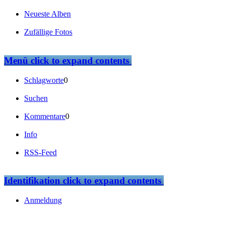
Neueste Alben
Zufällige Fotos
Menü
click to expand contents
Schlagworte
0
Suchen
Kommentare
0
Info
RSS-Feed
Identifikation
click to expand contents
Anmeldung