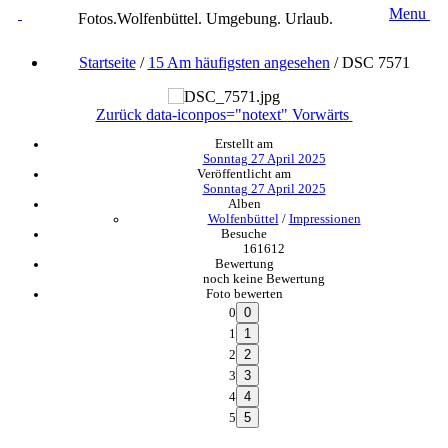
Menu
Fotos.Wolfenbüttel. Umgebung. Urlaub.
Startseite
/
15 Am häufigsten angesehen
/
DSC 7571
Zurück
data-iconpos="notext"
Vorwärts
Erstellt am
Sonntag 27 April 2025
Veröffentlicht am
Sonntag 27 April 2025
Alben
Wolfenbüttel
/
Impressionen
Besuche
161612
Bewertung
noch keine Bewertung
Foto bewerten
0
1
2
3
4
5