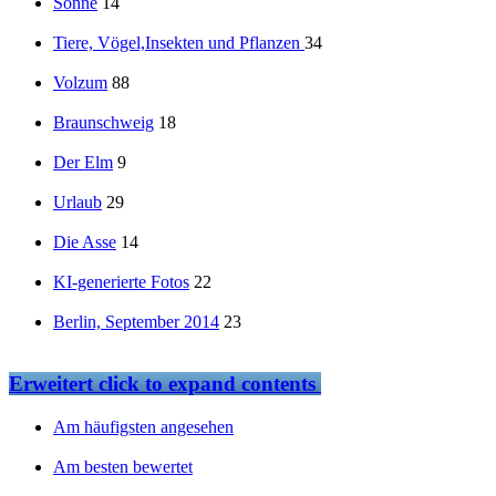
Sonne
14
Tiere, Vögel,Insekten und Pflanzen
34
Volzum
88
Braunschweig
18
Der Elm
9
Urlaub
29
Die Asse
14
KI-generierte Fotos
22
Berlin, September 2014
23
Erweitert
click to expand contents
Am häufigsten angesehen
Am besten bewertet