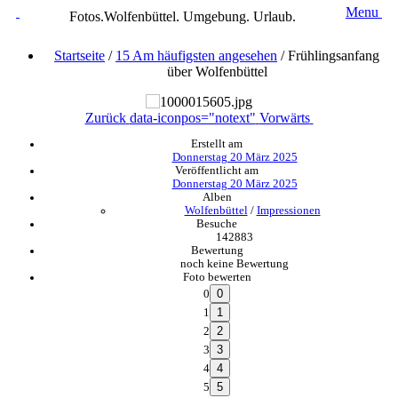
Menu
Fotos.Wolfenbüttel. Umgebung. Urlaub.
Startseite
/
15 Am häufigsten angesehen
/
Frühlingsanfang
über Wolfenbüttel
Zurück
data-iconpos="notext"
Vorwärts
Erstellt am
Donnerstag 20 März 2025
Veröffentlicht am
Donnerstag 20 März 2025
Alben
Wolfenbüttel
/
Impressionen
Besuche
142883
Bewertung
noch keine Bewertung
Foto bewerten
0
1
2
3
4
5