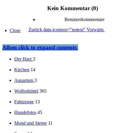
Kein Kommentar (0)
Benutzerkommentare
Zurück
data-iconpos="notext"
Vorwärts
Close
Alben
click to expand contents
Der Harz
2
Kirchen
14
Aquarium
3
Wolfenbüttel
365
Fahrzeuge
13
Hundefotos
45
Mond und Sterne
11