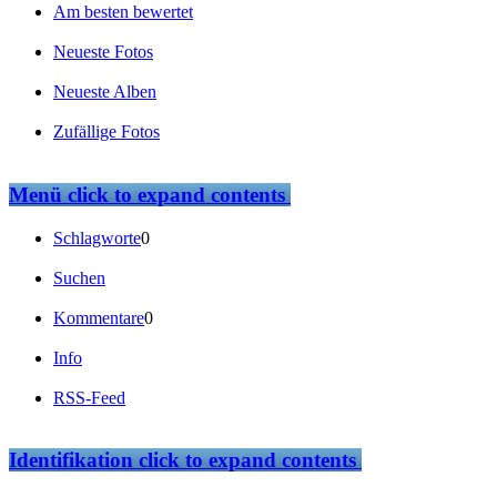
Am besten bewertet
Neueste Fotos
Neueste Alben
Zufällige Fotos
Menü
click to expand contents
Schlagworte
0
Suchen
Kommentare
0
Info
RSS-Feed
Identifikation
click to expand contents