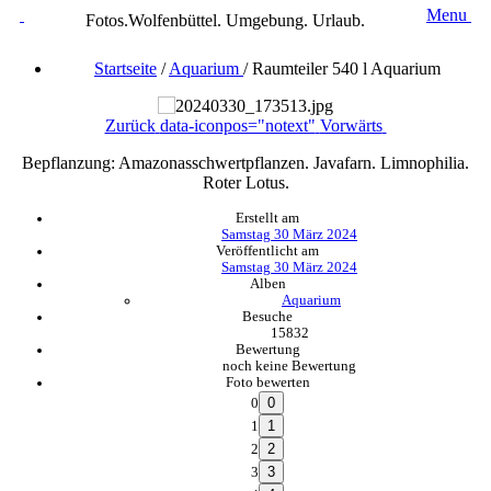
Menu
Fotos.Wolfenbüttel. Umgebung. Urlaub.
Startseite
/
Aquarium
/
Raumteiler 540 l Aquarium
Zurück
data-iconpos="notext"
Vorwärts
Bepflanzung: Amazonasschwertpflanzen. Javafarn. Limnophilia.
Roter Lotus.
Erstellt am
Samstag 30 März 2024
Veröffentlicht am
Samstag 30 März 2024
Alben
Aquarium
Besuche
15832
Bewertung
noch keine Bewertung
Foto bewerten
0
1
2
3