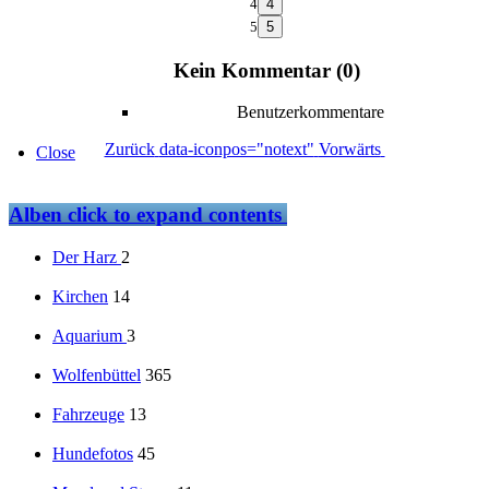
4
5
Kein Kommentar (0)
Benutzerkommentare
Zurück
data-iconpos="notext"
Vorwärts
Close
Alben
click to expand contents
Der Harz
2
Kirchen
14
Aquarium
3
Wolfenbüttel
365
Fahrzeuge
13
Hundefotos
45