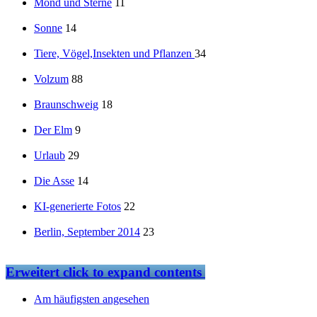
Mond und Sterne
11
Sonne
14
Tiere, Vögel,Insekten und Pflanzen
34
Volzum
88
Braunschweig
18
Der Elm
9
Urlaub
29
Die Asse
14
KI-generierte Fotos
22
Berlin, September 2014
23
Erweitert
click to expand contents
Am häufigsten angesehen