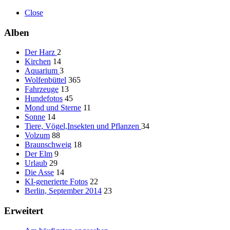
Close
Alben
Der Harz
2
Kirchen
14
Aquarium
3
Wolfenbüttel
365
Fahrzeuge
13
Hundefotos
45
Mond und Sterne
11
Sonne
14
Tiere, Vögel,Insekten und Pflanzen
34
Volzum
88
Braunschweig
18
Der Elm
9
Urlaub
29
Die Asse
14
KI-generierte Fotos
22
Berlin, September 2014
23
Erweitert